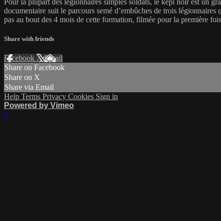
Pour la plupart des légionnaires simples soldats, le képi noir est un gra
documentaire suit le parcours semé d’embûches de trois légionnaires q
pas au bout des 4 mois de cette formation, filmée pour la première fois
Share with friends
Facebook
X
Email
Share on Facebook
Share on X
Share via Email
Help
Terms
Privacy
Cookies
Sign in
Powered by Vimeo
×