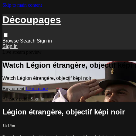
Skip to main content
Découpages
Browse
Search
Sign in
Sign In
Live stream preview
Watch Légion étrangère, objectif képi 
Watch Légion étrangère, objectif képi noir
Buy or rent
Learn more
Already paid?
Sign in
Légion étrangère, objectif képi noir
1h 14m