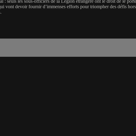
al : seuls les sous-officiers de la Légion étrangère ont le droit de le por
ui vont devoir fournir d’immenses efforts pour triompher des défis hors
.