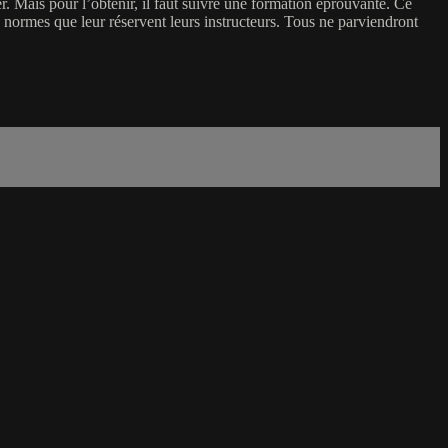
ter. Mais pour l’obtenir, il faut suivre une formation éprouvante. Ce
 normes que leur réservent leurs instructeurs. Tous ne parviendront